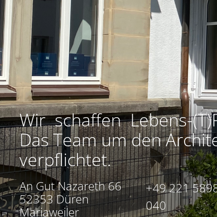
Wir schaffen Lebens-(T)
Das Team um den Architek
verpflichtet.
An Gut Nazareth 66
+49 221 5898
52353 Düren
040
Mariaweiler